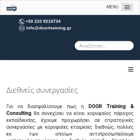
MENU
Αρχική
+30 210 9210734
info@doortraining.gr
Η εταιρεία μας
Υπηρεσίες
Πελατολόγιο
Open Trainings
≡
Φωτογραφίες
Επικοινωνία
Διεθνείς συνεργασίες
Για να διασφαλίσουμε πως η
DOOR Τraining &
Consulting
θα συνεχίσει να είναι κορυφαίος πάροχος
εκπαίδευσης, έχουμε προχωρήσει σε στρατηγικές
συνεργασίες με κορυφαίες εταιρείες διεθνώς, πολλές
εκ των οποίων αντιπροσωπεύουμε