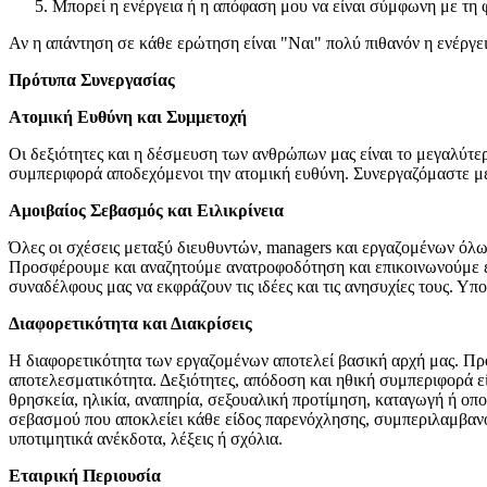
Μπορεί η ενέργεια ή η απόφαση μου να είναι σύμφωνη με τη 
Αν η απάντηση σε κάθε ερώτηση είναι "Ναι" πολύ πιθανόν η ενέργει
Πρότυπα Συνεργασίας
Ατομική Ευθύνη και Συμμετοχή
Οι δεξιότητες και η δέσμευση των ανθρώπων μας είναι το μεγαλύτερ
συμπεριφορά αποδεχόμενοι την ατομική ευθύνη. Συνεργαζόμαστε με
Αμοιβαίος Σεβασμός και Ειλικρίνεια
Όλες οι σχέσεις μεταξύ διευθυντών, managers και εργαζομένων όλων
Προσφέρουμε και αναζητούμε ανατροφοδότηση και επικοινωνούμε εν
συναδέλφους μας να εκφράζουν τις ιδέες και τις ανησυχίες τους. Υ
Διαφορετικότητα και Διακρίσεις
Η διαφορετικότητα των εργαζομένων αποτελεί βασική αρχή μας. Πρ
αποτελεσματικότητα. Δεξιότητες, απόδοση και ηθική συμπεριφορά εί
θρησκεία, ηλικία, αναπηρία, σεξουαλική προτίμηση, καταγωγή ή οπο
σεβασμού που αποκλείει κάθε είδος παρενόχλησης, συμπεριλαμβανο
υποτιμητικά ανέκδοτα, λέξεις ή σχόλια.
Εταιρική Περιουσία