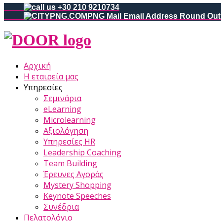
+30 210 9210734
Αρχική
Η εταιρεία μας
Υπηρεσίες
Σεμινάρια
eLearning
Microlearning
Αξιολόγηση
Υπηρεσίες HR
Leadership Coaching
Team Building
Έρευνες Αγοράς
Mystery Shopping
Keynote Speeches
Συνέδρια
Πελατολόγιο