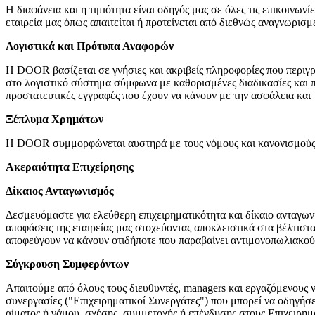
Η διαφάνεια και η τιμιότητα είναι οδηγός μας σε όλες τις επικοινων
εταιρεία μας όπως απαιτείται ή προτείνεται από διεθνώς αναγνωρισμ
Λογιστικά και Πρότυπα Αναφορών
Η DOOR βασίζεται σε γνήσιες και ακριβείς πληροφορίες που περιγρ
στο λογιστικό σύστημα σύμφωνα με καθορισμένες διαδικασίες και π
προστατευτικές εγγραφές που έχουν να κάνουν με την ασφάλεια και 
Ξέπλυμα Χρημάτων
Η DOOR συμμορφώνεται αυστηρά με τους νόμους και κανονισμούς 
Ακεραιότητα Επιχείρησης
Δίκαιος Ανταγωνισμός
Δεσμευόμαστε για ελεύθερη επιχειρηματικότητα και δίκαιο ανταγωνι
αποφάσεις της εταιρείας μας στοχεύοντας αποκλειστικά στα βέλτιστα
αποφεύγουν να κάνουν οτιδήποτε που παραβαίνει αντιμονοπωλιακού
Σύγκρουση Συμφερόντων
Απαιτούμε από όλους τους διευθυντές, managers και εργαζόμενους
συνεργασίες ("Επιχειρηματικοί Συνεργάτες") που μπορεί να οδηγήσ
αίματος ή γάμου, σχέσης, συμμετοχής ή επένδυσης στους Επιχειρημ