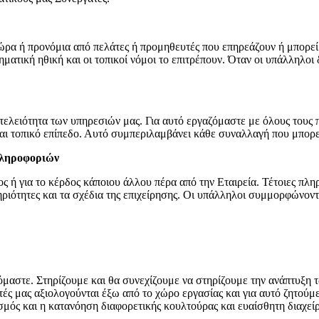
 δώρα ή προνόμια από πελάτες ή προμηθευτές που επηρεάζουν ή μπορ
ματική ηθική και οι τοπικοί νόμοι το επιτρέπουν. Όταν οι υπάλληλοι 
η τελειότητα των υπηρεσιών μας. Για αυτό εργαζόμαστε με όλους τους
 και τοπικό επίπεδο. Αυτό συμπεριλαμβάνει κάθε συναλλαγή που μπορ
Πληροφοριών
ή για το κέρδος κάποιου άλλου πέρα από την Εταιρεία. Τέτοιες πληρο
ιότητες και τα σχέδια της επιχείρησης. Οι υπάλληλοι συμμορφώνονται
αζόμαστε. Στηρίζουμε και θα συνεχίζουμε να στηρίζουμε την ανάπτυ
ές μας αξιολογούνται έξω από το χώρο εργασίας και για αυτό ζητούμ
ασμός και η κατανόηση διαφορετικής κουλτούρας και ευαίσθητη διαχεί