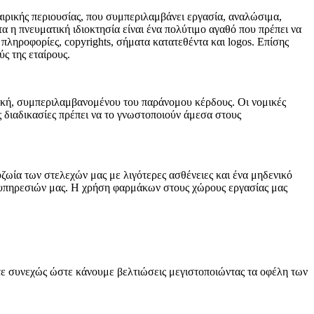
αιρικής περιουσίας, που συμπεριλαμβάνει εργασία, αναλώσιμα,
α η πνευματική ιδιοκτησία είναι ένα πολύτιμο αγαθό που πρέπει να
ληροφορίες, copyrights, σήματα κατατεθέντα και logos. Επίσης
ς της εταίρους.
ική, συμπεριλαμβανομένου του παράνομου κέρδους. Οι νομικές
ς διαδικασίες πρέπει να το γνωστοποιούν άμεσα στους
υζωία των στελεχών μας με λιγότερες ασθένειες και ένα μηδενικό
ν υπηρεσιών μας. Η χρήση φαρμάκων στους χώρους εργασίας μας
στε συνεχώς ώστε κάνουμε βελτιώσεις μεγιστοποιώντας τα οφέλη των