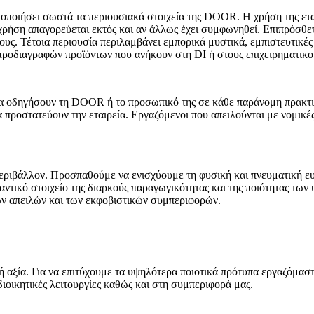
ιμοποιήσει σωστά τα περιουσιακά στοιχεία της DOOR. Η χρήση της ετ
 χρήση απαγορεύεται εκτός και αν άλλως έχει συμφωνηθεί. Επιπρόσθετ
ς. Τέτοια περιουσία περιλαμβάνει εμπορικά μυστικά, εμπιστευτικές π
προδιαγραφών προϊόντων που ανήκουν στη DI ή στους επιχειρηματικού
 να οδηγήσουν τη DOOR ή το προσωπικό της σε κάθε παράνομη πρακτ
 προστατεύουν την εταιρεία. Εργαζόμενοι που απειλούνται με νομικέ
 περιβάλλον. Προσπαθούμε να ενισχύουμε τη φυσική και πνευματική ε
ντικό στοιχείο της διαρκούς παραγωγικότητας και της ποιότητας τω
ων απειλών και των εκφοβιστικών συμπεριφορών.
κή αξία. Για να επιτύχουμε τα υψηλότερα ποιοτικά πρότυπα εργαζόμα
διοικητικές λειτουργίες καθώς και στη συμπεριφορά μας.