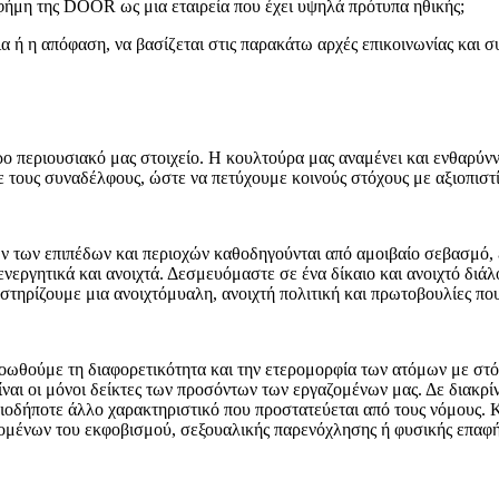
φήμη της DOOR ως μια εταιρεία που έχει υψηλά πρότυπα ηθικής;
α ή η απόφαση, να βασίζεται στις παρακάτω αρχές επικοινωνίας και 
ο περιουσιακό μας στοιχείο. Η κουλτούρα μας αναμένει και ενθαρύνν
 τους συναδέλφους, ώστε να πετύχουμε κοινούς στόχους με αξιοπιστ
 των επιπέδων και περιοχών καθοδηγούνται από αμοιβαίο σεβασμό, ει
εργητικά και ανοιχτά. Δεσμευόμαστε σε ένα δίκαιο και ανοιχτό διά
ποστηρίζουμε μια ανοιχτόμυαλη, ανοιχτή πολιτική και πρωτοβουλίες πο
οωθούμε τη διαφορετικότητα και την ετερομορφία των ατόμων με στό
ναι οι μόνοι δείκτες των προσόντων των εργαζομένων μας. Δε διακρίν
ιοδήποτε άλλο χαρακτηριστικό που προστατεύεται από τους νόμους. Κ
μένων του εκφοβισμού, σεξουαλικής παρενόχλησης ή φυσικής επαφής