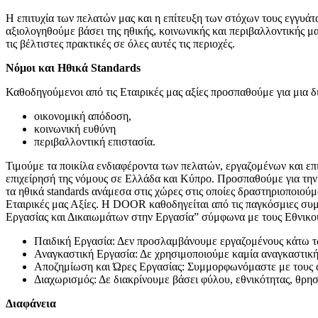
Η επιτυχία των πελατών μας και η επίτευξη των στόχων τους εγγυάται
αξιολογηθούμε βάσει της ηθικής, κοινωνικής και περιβαλλοντικής 
τις βέλτιστες πρακτικές σε όλες αυτές τις περιοχές.
Νόμοι και Ηθικά Standards
Καθοδηγούμενοι από τις Εταιρικές μας αξίες προσπαθούμε για μια δ
οικονομική απόδοση,
κοινωνική ευθύνη
περιβαλλοντική επιστασία.
Τιμούμε τα ποικίλα ενδιαφέροντα των πελατών, εργαζομένων και επ
επιχείρησή της νόμους σε Ελλάδα και Κύπρο. Προσπαθούμε για την 
τα ηθικά standards ανάμεσα στις χώρες στις οποίες δραστηριοποιού
Εταιρικές μας Αξίες. Η DOOR καθοδηγείται από τις παγκόσμιες σ
Εργασίας και Δικαιωμάτων στην Εργασία” σύμφωνα με τους Εθνικού
Παιδική Εργασία: Δεν προσλαμβάνουμε εργαζομένους κάτω τ
Αναγκαστική Εργασία: Δε χρησιμοποιούμε καμία αναγκαστική
Αποζημίωση και Ώρες Εργασίας: Συμμορφωνόμαστε με τους αν
Διαχωρισμός: Δε διακρίνουμε βάσει φύλου, εθνικότητας, θρησ
Διαφάνεια