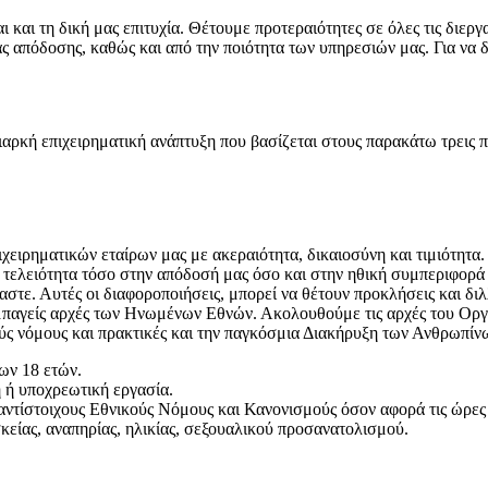
 και τη δική μας επιτυχία. Θέτουμε προτεραιότητες σε όλες τις διεργ
μας απόδοσης, καθώς και από την ποιότητα των υπηρεσιών μας. Για ν
ιαρκή επιχειρηματική ανάπτυξη που βασίζεται στους παρακάτω τρεις 
ιχειρηματικών εταίρων μας με ακεραιότητα, δικαιοσύνη και τιμιότη
τελειότητα τόσο στην απόδοσή μας όσο και στην ηθική συμπεριφορά 
μαστε. Αυτές οι διαφοροποιήσεις, μπορεί να θέτουν προκλήσεις και 
υμπαγείς αρχές των Ηνωμένων Εθνών. Ακολουθούμε τις αρχές του Ορ
ς νόμους και πρακτικές και την παγκόσμια Διακήρυξη των Ανθρωπίν
ων 18 ετών.
 ή υποχρεωτική εργασία.
τίστοιχους Εθνικούς Νόμους και Κανονισμούς όσον αφορά τις ώρες ε
κείας, αναπηρίας, ηλικίας, σεξουαλικού προσανατολισμού.