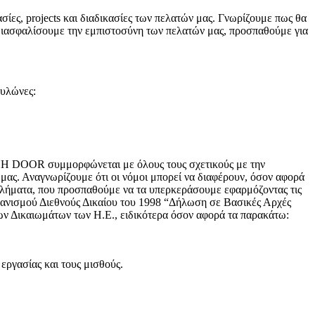
ασίες, projects και διαδικασίες των πελατών μας. Γνωρίζουμε πως θα
α διασφαλίσουμε την εμπιστοσύνη των πελατών μας, προσπαθούμε για
πυλώνες:
τα. Η DOOR συμμορφώνεται με όλους τους σχετικούς με την
μας. Αναγνωρίζουμε ότι οι νόμοι μπορεί να διαφέρουν, όσον αφορά
διλλήματα, που προσπαθούμε να τα υπερκεράσουμε εφαρμόζοντας τις
γανισμού Διεθνούς Δικαίου του 1998 “Δήλωση σε Βασικές Αρχές
ων Δικαιωμάτων των Η.Ε., ειδικότερα όσον αφορά τα παρακάτω:
ργασίας και τους μισθούς.