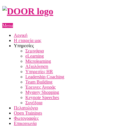
Menu
Αρχική
Η εταιρεία μας
Υπηρεσίες
Σεμινάρια
eLearning
Microlearning
Αξιολόγηση
Υπηρεσίες HR
Leadership Coaching
Team Building
Έρευνες Αγοράς
Mystery Shopping
Keynote Speeches
Συνέδρια
Πελατολόγιο
Open Trainings
Φωτογραφίες
Επικοινωνία