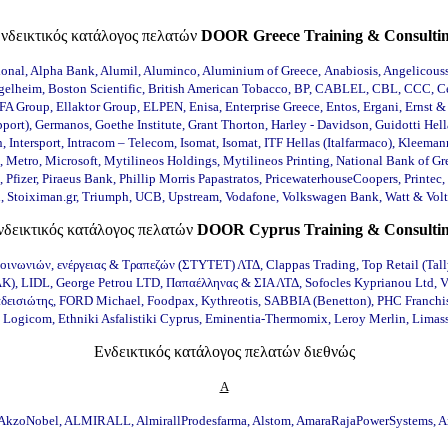
νδεικτικός κατάλογος πελατών
DOOR Greece Training & Consulti
onal, Alpha Bank, Alumil, Aluminco, Aluminium of Greece, Αnabiosis, Angelicouss
 Ingelheim, Boston Scientific, British American Tobacco, BP, CABLEL, CBL, CCC, 
 Group, Ellaktor Group, ELPEN, Enisa, Enterprise Greece, Entos, Ergani, Ernst & Y
port), Germanos, Goethe Institute, Grant Thorton, Harley - Davidson, Guidotti Hell
n, Intersport, Intracom – Telecom, Isomat, Isomat, ITF Hellas (Italfarmaco), Kleem
i, Metro, Microsoft, Mytilineos Holdings, Mytilineos Printing, National Bank of G
Pfizer, Piraeus Bank, Phillip Morris Papastratos, PricewaterhouseCoopers, Printe
hl, Stoiximan.gr, Triumph, UCB, Upstream, Vodafone, Volkswagen Bank, Watt & Volt, 
νδεικτικός κατάλογος πελατών
DOOR Cyprus Training & Consulti
ινωνιών, ενέργειας & Τραπεζών (ΣΤΥΤΕΤ) ΛΤΔ, Clappas Trading, Top Retail (Tally
, LIDL, George Petrou LTD, Παπαέλληνας & ΣΙΑ ΛΤΔ, Sofocles Kyprianou Ltd, Vic
εισιώτης, FORD Michael, Foodpax, Κythreotis, SABBIA (Benetton), PHC Franchise
, Logicom,
Ethniki Asfalistiki
Cyprus, Eminentia-Thermomix, Leroy Merlin, Limas
Ενδεικτικός κατάλογος πελατών διεθνώς
Α
MS, AkzoNobel, ALMIRALL, AlmirallProdesfarma, Alstom, AmaraRajaPowerSystem