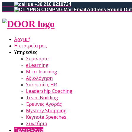
+30 210 9210734
Αρχική
Η εταιρεία μας
Υπηρεσίες
Σεμινάρια
eLearning
Microlearning
Αξιολόγηση
Υπηρεσίες HR
Leadership Coaching
Team Building
Έρευνες Αγοράς
Mystery Shopping
Keynote Speeches
Συνέδρια
Πελατολόγιο