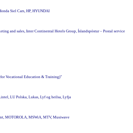
 Honda Siel Cars, HP, HYUNDAI
ing and sales, Inter Continental Hotels Group, Íslandspóstur – Postal service
or Vocational Education & Training)”
tel, LU Polska, Lukas, Lyf og heilsa, Lyfja
 Orient, MOTOROLA, MSWiA, MTV, Musiwave