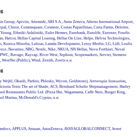
ng
is Group, Apivita, Artemide,
ARI S.A.,
Astra Zeneca, Athens International Airport,
Cepal, Chiesi, Commsquare,
Cosmote
, Costas Papaellinas, Creta Farms, Deloitte,
oung, Ethniki Asfalistiki, Euler Hermes, Eurobank, Eurolife, Euronav, Fourlis
as, Halcor, Hellas Capital Leasing, Hellas On Line, Helpe, Helvia Technologies,
ann, Konica Minolta, Lalizas, Lamda Development, Leroy Merlin, LG, Lidl, Loulis
reece, Navarino, NBG, Nestle, Nike, NKUA, NN Hellas, Nova Forthnet, Noval
c, PWC, Ravago, Raycap, River West, Sephora, Scopemarkets, Servier, Siemens
WestNet (Public), Wind, Zenith, Zoetis κ.α.
ng
 Wejhl, Okaidi, Parfois, Pblosky, Wycon, Goldstone), Αστυνομία Λευκωσίας,
toria Tents The art of Shade, ACS, Bernhard Schulte Shipmanagement, Harley
d Restaurants Public Ltd. (Pizza Hut, Wagamama, Caffe Nero, Βurger King,
sol Marina, McDonald's Cyprus,
κ.α.
s, Amdocs, APPLUS, Artasan, AstraZeneca, AVAYAGLOBALCONNECT, Avnet