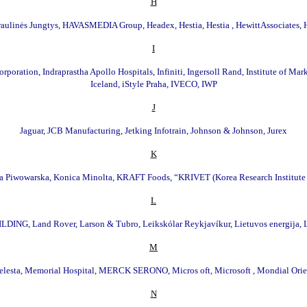
H
aulinės Jungtys, HAVASMEDIA Group, Headex, Hestia, Hestia , HewittAssociates,
I
tion, Indraprastha Apollo Hospitals, Infiniti, Ingersoll Rand, Institute of Market
Iceland, iStyle Praha, IVECO, IWP
J
Jaguar, JCB Manufacturing, Jetking Infotrain, Johnson & Johnson, Jurex
K
 Piwowarska, Konica Minolta, KRAFT Foods, “KRIVET (Korea Research Institute f
L
NG, Land Rover, Larson & Tubro, Leikskólar Reykjavíkur, Lietuvos energija, Lin
M
elesta, Memorial Hospital, MERCK SERONO, Micros oft, Microsoft , Mondial
N