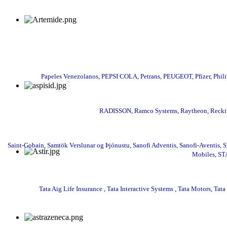
Papeles Venezolanos, PEPSI COLA, Petrans, PEUGEOT, Pfizer, Philip
RADISSON, Ramco Systems, Raytheon, Reckitt
Saint-Gobain, Samtök Verslunar og Þjónustu, Sanofi Adventis, Sanofi-Aven
Mobiles, STA
Tata Aig Life Insurance , Tata Interactive Systems , Tata Motors, 