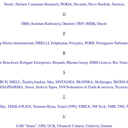
Nestle, Nielsen Consumer Research, NOKIA, Novartis, Novo Nordisk, Nutricia
O
ÖBB (Austrian Railways), Omnitel, OMV (MDI), Oracle
P
 Morris International, PIRELLI, Polpharma, Polyplex, PORR, Portuguese Parliamen
R
 Benckiser, Religare Enterprises, Renault, Rhema Group, RIMI Lietuva, Rio Tin
S
tis, SBCH, SHELL, Šiaulių bankas, Sika, SINTAGMA, SKANSKA, Skeljungur, ŠKOD
DA PHARMA , Stoen, Stokvis Tapes, SVÞ Federation of Trade & services, Švytury
T
Tata Sky, TEKILA PLIUS, Ternium Hylsa, Terpel (YPF), TIMEX, TM Tech, TMB, TNS, To
U
UAB “Strata”, UBS, UCB, Ultratech Cement, Unilever, Unimot