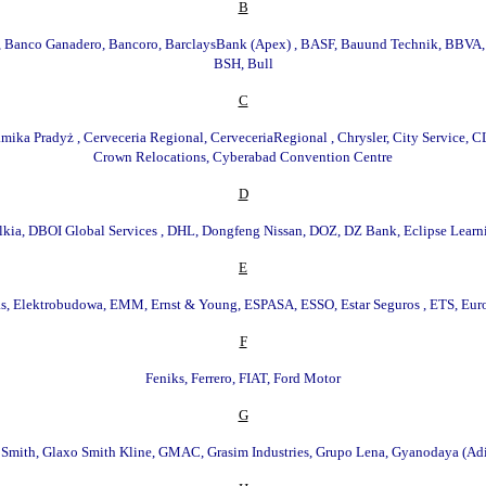
Β
Banco Ganadero, Bancoro, BarclaysBank (Apex) , BASF, Bauund Technik, BBVA, 
BSH, Bull
C
mika Pradyż , Cerveceria Regional, CerveceriaRegional , Chrysler, City Servi
Crown Relocations, Cyberabad Convention Centre
D
lkia, DBOI Global Services , DHL, Dongfeng Nissan, DOZ, DZ Bank, Eclipse Learn
E
, Elektrobudowa, EMM, Ernst & Young, ESPASA, ESSO, Estar Seguros , ETS, Euro
F
Feniks, Ferrero, FIAT, Ford Motor
G
ith, Glaxo Smith Kline, GMAC, Grasim Industries, Grupo Lena, Gyanodaya (Ad