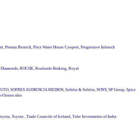
t, Premas Biotech, Price Water House Coopers, Progressive Infotech
to Diamonds, ROCHE, Roulunds Braking, Royal
A AUTO, SOFRES AUDIENCIA MEDIOS, Soltész & Soltész, SONY, SP Group, Spice
s-Utenos alus
yota, Toyota , Trade Councile of Iceland, Tube Investments of India