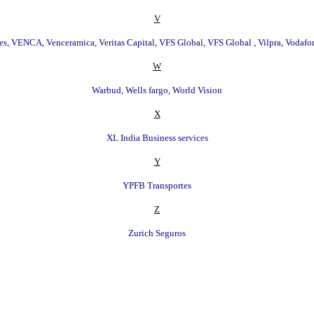
V
s, VENCA, Venceramica, Veritas Capital, VFS Global, VFS Global , Vilpra, Vodaf
W
Warbud, Wells fargo, World Vision
X
XL India Business services
Y
YPFB Transportes
Z
Zurich Seguros