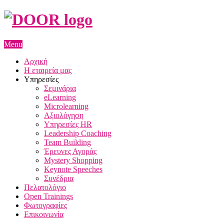
Menu
Αρχική
Η εταιρεία μας
Υπηρεσίες
Σεμινάρια
eLearning
Microlearning
Αξιολόγηση
Υπηρεσίες HR
Leadership Coaching
Team Building
Έρευνες Αγοράς
Mystery Shopping
Keynote Speeches
Συνέδρια
Πελατολόγιο
Open Trainings
Φωτογραφίες
Επικοινωνία