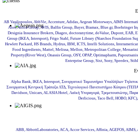
Ε
AB Vasilopoulos, AbbVie, Accenture, Adidas, Aegean Motorways, AIMS Internati
Atos, Attica Group, AVIS, Balfin Group, Bayer, Biamax, Blue.gr, Boehringer
Designia Insurance Brokers, Diageo, doctoranytime, doValue, Dupont, EAB, EFA
Group (IKEA, Intersport), Frigo Stahl, Future Library (Niarchos Foundation Sup
Hewlett Packard, HS Brands, Hydrus, IBM, ICTS, Intelli Solutions, Interamerica
Food Ingredients, Mattel, Melissa, Mellon, Metropolitan College, Menarin
Property(River West), Onassis Group, OSY, OPAP, Optimapharm, Papoutsanis, 
Enterprise Group, Sixt, Sony, Speedex, Sti
Ε
Alpha Bank, IKEA, Intersport, Συνεργατικό Ταμιευτήριο Υπαλλήλων Τηλεπικο
Συνεργατική Κεντρική Τράπεζα ΛΤΔ, Τεχνολογικό Πανεπιστήμιο Κύπρου (ΤΕΠΑΚ)
Davidson, Unicars, ALASIA Hotel, Λαϊκή Υπεραγορά, Τρεμετουσιώτης, Παραδ
Derlicious, Taco Bell, HOBO, KFC)
ABB, AbbottLaboratories, ACA, Accor Services, Affinia, AGEFOS, AI