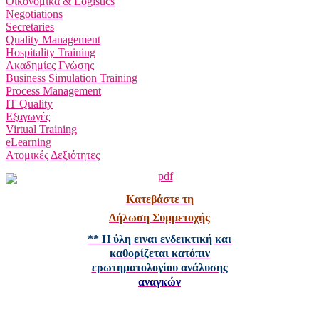
Οικονομικά & Logistics
Negotiations
Secretaries
Quality Management
Hospitality Training
Ακαδημίες Γνώσης
Business Simulation Training
Process Management
IT Quality
Εξαγωγές
Virtual Training
eLearning
Ατομικές Δεξιότητες
Κατεβάστε τη
Δήλωση Συμμετοχής
** Η ύλη ειναι ενδεικτική και
καθορίζεται κατόπιν
ερωτηματολογίου ανάλυσης
αναγκών