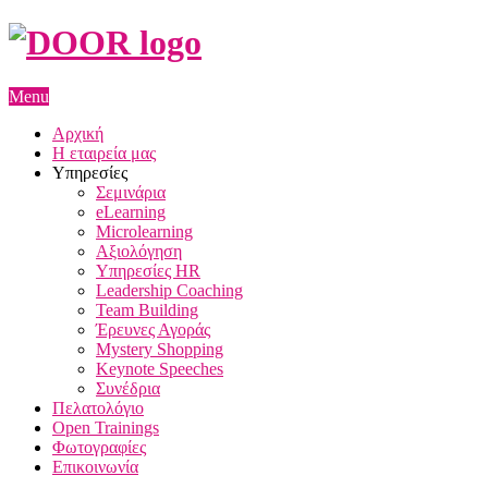
Menu
Αρχική
Η εταιρεία μας
Υπηρεσίες
Σεμινάρια
eLearning
Microlearning
Αξιολόγηση
Υπηρεσίες HR
Leadership Coaching
Team Building
Έρευνες Αγοράς
Mystery Shopping
Keynote Speeches
Συνέδρια
Πελατολόγιο
Open Trainings
Φωτογραφίες
Επικοινωνία