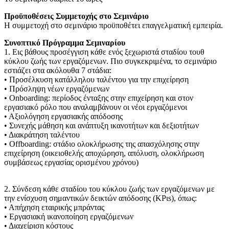
Προϋποθέσεις Συμμετοχής στο Σεμινάριο
Η συμμετοχή στο σεμινάριο προϋποθέτει επαγγελματική εμπειρία.
Συνοπτικό Πρόγραμμα Σεμιναρίου
1. Εις βάθους προσέγγιση κάθε ενός ξεχωριστά σταδίου τουθ
κύκλου ζωής των εργαζόμενων. Πιο συγκεκριμένα, το σεμινάριο
εστιάζει στα ακόλουθα 7 στάδια:
• Προσέλκυση κατάλληλου ταλέντου για την επιχείρηση
• Πρόσληψη νέων εργαζόμενων
• Onboarding: περίοδος ένταξης στην επιχείρηση και στον
εργασιακό ρόλο που αναλαμβάνουν οι νέοι εργαζόμενοι
• Αξιολόγηση εργασιακής απόδοσης
• Συνεχής μάθηση και ανάπτυξη ικανοτήτων και δεξιοτήτων
• Διακράτηση ταλέντου
• Offboarding: στάδιο ολοκλήρωσης της απασχόλησης στην
επιχείρηση (οικειοθελής αποχώρηση, απόλυση, ολοκλήρωση
συμβάσεως εργασίας ορισμένου χρόνου)
2. Σύνδεση κάθε σταδίου του κύκλου ζωής των εργαζόμενων με
την ενίσχυση σημαντικών δεικτών απόδοσης (ΚΡιs), όπως:
• Απήχηση εταιρικής μπράντας
• Εργασιακή ικανοποίηση εργαζόμενων
• Διαχείριση κόστους