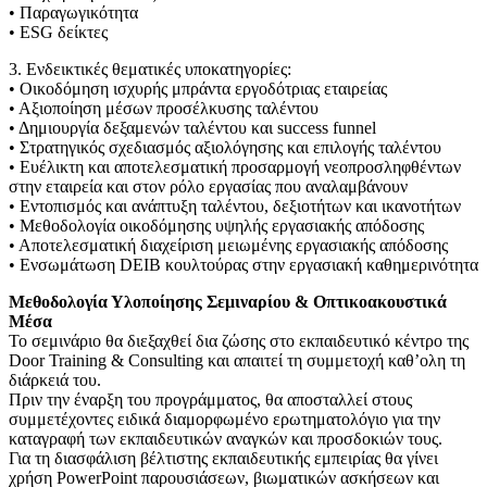
• Παραγωγικότητα
• ESG δείκτες
3. Ενδεικτικές θεματικές υποκατηγορίες:
• Οικοδόμηση ισχυρής μπράντα εργοδότριας εταιρείας
• Αξιοποίηση μέσων προσέλκυσης ταλέντου
• Δημιουργία δεξαμενών ταλέντου και success funnel
• Στρατηγικός σχεδιασμός αξιολόγησης και επιλογής ταλέντου
• Ευέλικτη και αποτελεσματική προσαρμογή νεοπροσληφθέντων
στην εταιρεία και στον ρόλο εργασίας που αναλαμβάνουν
• Εντοπισμός και ανάπτυξη ταλέντου, δεξιοτήτων και ικανοτήτων
• Μεθοδολογία οικοδόμησης υψηλής εργασιακής απόδοσης
• Αποτελεσματική διαχείριση μειωμένης εργασιακής απόδοσης
• Ενσωμάτωση DEIB κουλτούρας στην εργασιακή καθημερινότητα
Μεθοδολογία Υλοποίησης Σεμιναρίου & Οπτικοακουστικά
Μέσα
Το σεμινάριο θα διεξαχθεί δια ζώσης στο εκπαιδευτικό κέντρο της
Door Training & Consulting και απαιτεί τη συμμετοχή καθ’ολη τη
διάρκειά του.
Πριν την έναρξη του προγράμματος, θα αποσταλλεί στους
συμμετέχοντες ειδικά διαμορφωμένο ερωτηματολόγιο για την
καταγραφή των εκπαιδευτικών αναγκών και προσδοκιών τους.
Για τη διασφάλιση βέλτιστης εκπαιδευτικής εμπειρίας θα γίνει
χρήση PowerPoint παρουσιάσεων, βιωματικών ασκήσεων και