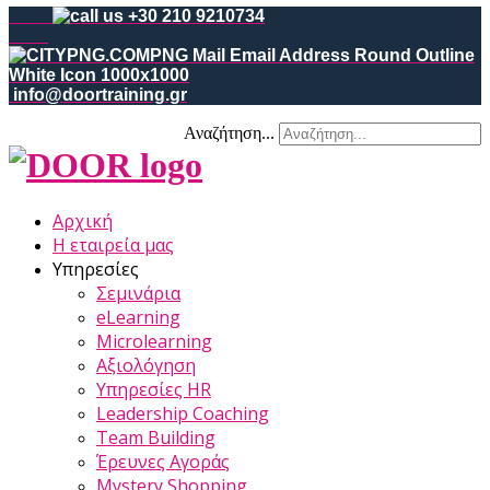
+30 210 9210734
info@doortraining.gr
Αναζήτηση...
Αρχική
Η εταιρεία μας
Υπηρεσίες
Σεμινάρια
eLearning
Microlearning
Αξιολόγηση
Υπηρεσίες HR
Leadership Coaching
Team Building
Έρευνες Αγοράς
Mystery Shopping