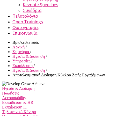
Keynote Speeches
Συνέδρια
Πελατολόγιο
Open Trainings
Φωτογραφίες
Επικοινωνία
Βρίσκεστε εδώ:
Αρχική
/
Σεμινάρια
/
Ηγεσία & Διοίκηση
/
Υπηρεσίες
/
Εκπαίδευση
/
Ηγεσία & Διοίκηση
/
Αποτελεσματική Διοίκηση Κύκλου Ζωής Εργαζόμενων
Ηγεσία & Διοίκηση
Πωλήσεις
Accountability
Εκπαίδευση & HR
Εκπαίδευση IT
Τηλεφωνικό Κέντρο