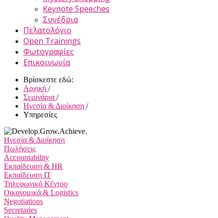
Keynote Speeches
Συνέδρια
Πελατολόγιο
Open Trainings
Φωτογραφίες
Επικοινωνία
Βρίσκεστε εδώ:
Αρχική
/
Σεμινάρια
/
Ηγεσία & Διοίκηση
/
Υπηρεσίες
Ηγεσία & Διοίκηση
Πωλήσεις
Accountability
Εκπαίδευση & HR
Εκπαίδευση IT
Τηλεφωνικό Κέντρο
Οικονομικά & Logistics
Negotiations
Secretaries