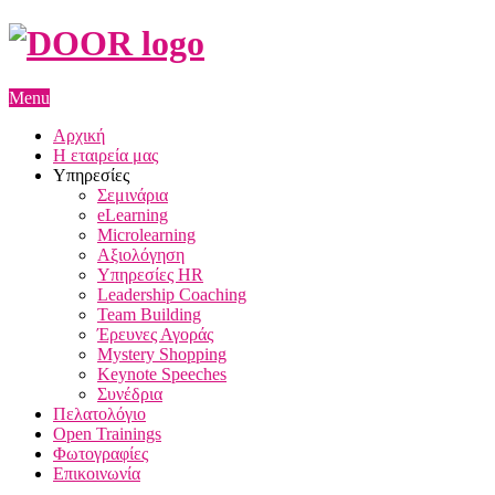
Menu
Αρχική
Η εταιρεία μας
Υπηρεσίες
Σεμινάρια
eLearning
Microlearning
Αξιολόγηση
Υπηρεσίες HR
Leadership Coaching
Team Building
Έρευνες Αγοράς
Mystery Shopping
Keynote Speeches
Συνέδρια
Πελατολόγιο
Open Trainings
Φωτογραφίες
Επικοινωνία