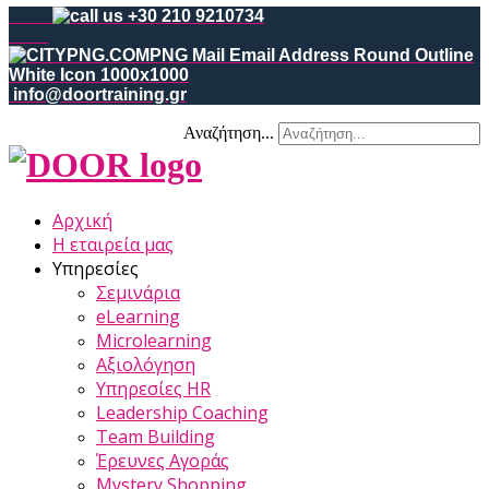
+30 210 9210734
info@doortraining.gr
Αναζήτηση...
Αρχική
Η εταιρεία μας
Υπηρεσίες
Σεμινάρια
eLearning
Microlearning
Αξιολόγηση
Υπηρεσίες HR
Leadership Coaching
Team Building
Έρευνες Αγοράς
Mystery Shopping