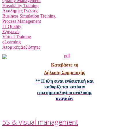
Quality Management
Hospitality Training
Ακαδημίες Γνώσης
Business Simulation Training
Process Management
IT Quality
Εξαγωγές
Virtual Training
eLearning
Ατομικές Δεξιότητες
Κατεβάστε τη
Δήλωση Συμμετοχής
** Η ύλη ειναι ενδεικτική και
καθορίζεται κατόπιν
ερωτηματολογίου ανάλυσης
αναγκών
5S & Visual management