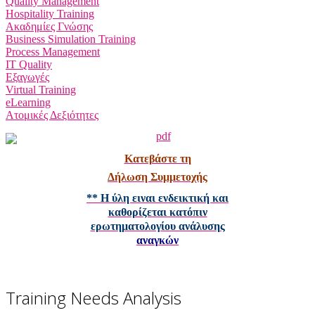
Quality Management
Hospitality Training
Ακαδημίες Γνώσης
Business Simulation Training
Process Management
IT Quality
Εξαγωγές
Virtual Training
eLearning
Ατομικές Δεξιότητες
Κατεβάστε τη
Δήλωση Συμμετοχής
** Η ύλη ειναι ενδεικτική και
καθορίζεται κατόπιν
ερωτηματολογίου ανάλυσης
αναγκών
Training Needs Analysis