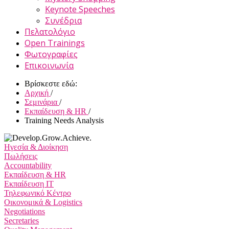
Keynote Speeches
Συνέδρια
Πελατολόγιο
Open Trainings
Φωτογραφίες
Επικοινωνία
Βρίσκεστε εδώ:
Αρχική
/
Σεμινάρια
/
Εκπαίδευση & HR
/
Training Needs Analysis
Ηγεσία & Διοίκηση
Πωλήσεις
Accountability
Εκπαίδευση & HR
Εκπαίδευση IT
Τηλεφωνικό Κέντρο
Οικονομικά & Logistics
Negotiations
Secretaries