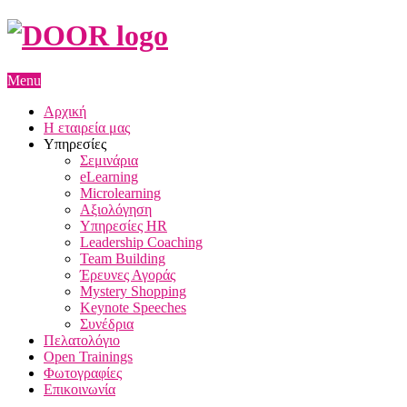
Menu
Αρχική
Η εταιρεία μας
Υπηρεσίες
Σεμινάρια
eLearning
Microlearning
Αξιολόγηση
Υπηρεσίες HR
Leadership Coaching
Team Building
Έρευνες Αγοράς
Mystery Shopping
Keynote Speeches
Συνέδρια
Πελατολόγιο
Open Trainings
Φωτογραφίες
Επικοινωνία