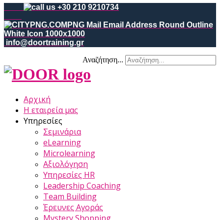
+30 210 9210734
info@doortraining.gr
Αναζήτηση...
Αρχική
Η εταιρεία μας
Υπηρεσίες
Σεμινάρια
eLearning
Microlearning
Αξιολόγηση
Υπηρεσίες HR
Leadership Coaching
Team Building
Έρευνες Αγοράς
Mystery Shopping