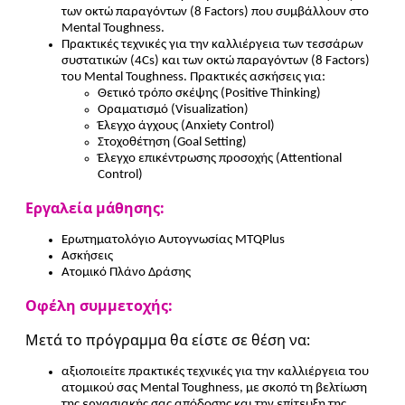
των οκτώ παραγόντων (8 Factors) που συμβάλλουν στο
Mental Toughness.
Πρακτικές τεχνικές για την καλλιέργεια των τεσσάρων
συστατικών (4Cs) και των οκτώ παραγόντων (8 Factors)
του Mental Toughness. Πρακτικές ασκήσεις για:
Θετικό τρόπο σκέψης (Positive Thinking)
Οραματισμό (Visualization)
Έλεγχο άγχους (Anxiety Control)
Στοχοθέτηση (Goal Setting)
Έλεγχο επικέντρωσης προσοχής (Attentional
Control)
Εργαλεία μάθησης:
Ερωτηματολόγιο Αυτογνωσίας MTQPlus
Ασκήσεις
Ατομικό Πλάνο Δράσης
Οφέλη συμμετοχής:
Μετά το πρόγραμμα θα είστε σε θέση να:
αξιοποιείτε πρακτικές τεχνικές για την καλλιέργεια του
ατομικού σας Mental Toughness, με σκοπό τη βελτίωση
της εργασιακής σας απόδοσης και την επίτευξη της