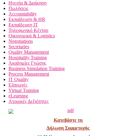
Ηγεσία & Διοίκηση
Πωλήσεις
Accountability
Εκπαίδευση & HR
Εκπαίδευση IT
Τηλεφωνικό Κέντρο
Οικονομικά & Logistics
Negotiations
Secretaries
Quality Management
Hospitality Training
Ακαδημίες Γνώσης
Business Simulation Training
Process Management
IT Quality
Εξαγωγές
Virtual Training
eLearning
Ατομικές Δεξιότητες
Κατεβάστε τη
Δήλωση Συμμετοχής