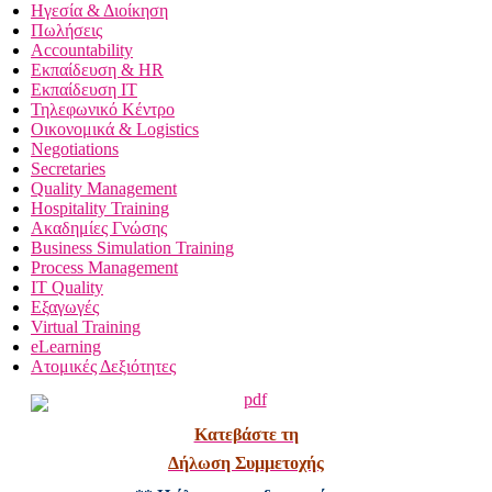
Ηγεσία & Διοίκηση
Πωλήσεις
Accountability
Εκπαίδευση & HR
Εκπαίδευση IT
Τηλεφωνικό Κέντρο
Οικονομικά & Logistics
Negotiations
Secretaries
Quality Management
Hospitality Training
Ακαδημίες Γνώσης
Business Simulation Training
Process Management
IT Quality
Εξαγωγές
Virtual Training
eLearning
Ατομικές Δεξιότητες
Κατεβάστε τη
Δήλωση Συμμετοχής