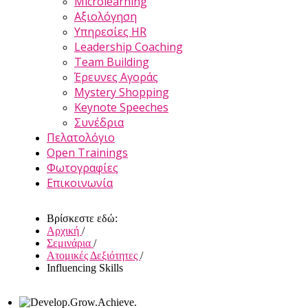
Microlearning
Αξιολόγηση
Υπηρεσίες HR
Leadership Coaching
Team Building
Έρευνες Αγοράς
Mystery Shopping
Keynote Speeches
Συνέδρια
Πελατολόγιο
Open Trainings
Φωτογραφίες
Επικοινωνία
Βρίσκεστε εδώ:
Αρχική
/
Σεμινάρια
/
Ατομικές Δεξιότητες
/
Influencing Skills