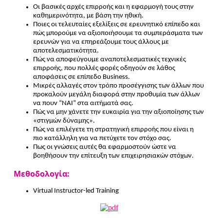
Οι βασικές αρχές επιρροής και η εφαρμογή τους στην
καθημερινότητα, με βάση την ηθική.
Ποιες οι τελευταίες εξελίξεις σε ερευνητικό επίπεδο και
πώς μπορούμε να αξιοποιήσουμε τα συμπεράσματα των
ερευνών για να επηρεάζουμε τους άλλους με
αποτελεσματικότητα.
Πώς να αποφεύγουμε αναποτελεσματικές τεχνικές
επιρροής, που πολλές φορές οδηγούν σε λάθος
αποφάσεις σε επίπεδο Business.
Μικρές αλλαγές στον τρόπο προσέγγισης των άλλων που
προκαλούν μεγάλη διαφορά στην προθυμία των άλλων
να πουν “NAI” στα αιτήματά σας.
Πώς να μην χάνετε την ευκαιρία για την αξιοποίησης των
«στιγμών δύναμης».
Πώς να επιλέγετε τη στρατηγική επιρροής που είναι η
πιο κατάλληλη για να πετύχετε τον στόχο σας.
Πως οι γνώσεις αυτές θα εφαρμοστούν ώστε να
βοηθήσουν την επίτευξη των επιχειρησιακών στόχων.
Μεθοδολογία:
Virtual Instructor-led Training