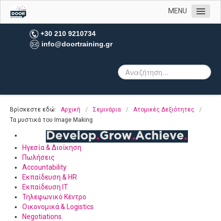
MENU
Αρχική
+30 210 9210734
info@doortraining.gr
Η εταιρεία μας
Υπηρεσίες
Πελατολόγιο
Open Trainings
Βρίσκεστε εδώ:
Αρχική
/
Σεμινάρια
/
Ατομικές Δεξιότητες
/
Φωτογραφίες
Τα μυστικά του Image Making
Επικοινωνία
Ηγεσία & Διοίκηση
Πωλήσεις
Accountability
Εκπαίδευση & HR
Εκπαίδευση IT
Τηλεφωνικό Κέντρο
Οικονομικά & Logistics
Negotiations