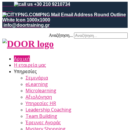
+30 210 9210734
info@doortraining.gr
Αναζήτηση...
Αρχική
Η εταιρεία μας
Υπηρεσίες
Σεμινάρια
eLearning
Microlearning
Αξιολόγηση
Υπηρεσίες HR
Leadership Coaching
Team Building
Έρευνες Αγοράς
Mystery Shopping