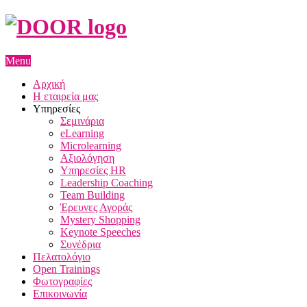
Menu
Αρχική
Η εταιρεία μας
Υπηρεσίες
Σεμινάρια
eLearning
Microlearning
Αξιολόγηση
Υπηρεσίες HR
Leadership Coaching
Team Building
Έρευνες Αγοράς
Mystery Shopping
Keynote Speeches
Συνέδρια
Πελατολόγιο
Open Trainings
Φωτογραφίες
Επικοινωνία