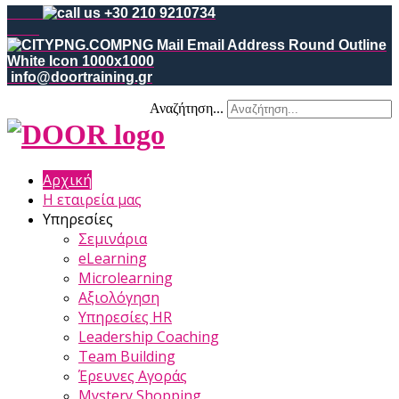
+30 210 9210734
info@doortraining.gr
Αναζήτηση...
Αρχική
Η εταιρεία μας
Υπηρεσίες
Σεμινάρια
eLearning
Microlearning
Αξιολόγηση
Υπηρεσίες HR
Leadership Coaching
Team Building
Έρευνες Αγοράς
Mystery Shopping