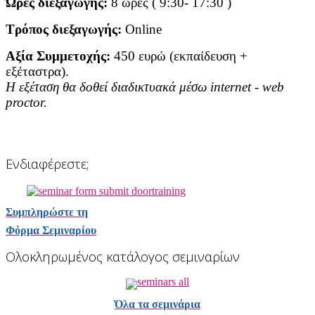
Ώρες διεξαγωγής:
8 ώρες ( 9:30- 17:30 )
Τρόπος διεξαγωγής:
Online
Αξία Συμμετοχής:
450
ευρώ (εκπαίδευση +
εξέταστρα).
H
εξέταση
θα
δοθεί
διαδικτυακά
μέσω
internet - web
proctor.
Ενδιαφέρεστε;
Συμπληρώστε τη
Φόρμα Σεμιναρίου
Ολοκληρωμένος κατάλογος σεμιναρίων
Όλα τα σεμινάρια