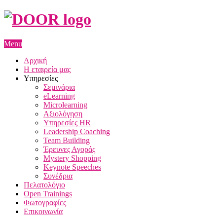
Menu
Αρχική
Η εταιρεία μας
Υπηρεσίες
Σεμινάρια
eLearning
Microlearning
Αξιολόγηση
Υπηρεσίες HR
Leadership Coaching
Team Building
Έρευνες Αγοράς
Mystery Shopping
Keynote Speeches
Συνέδρια
Πελατολόγιο
Open Trainings
Φωτογραφίες
Επικοινωνία