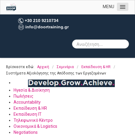
MENU
Αρχική
+30 210 9210734
info@doortraining.gr
Η εταιρεία μας
Υπηρεσίες
Πελατολόγιο
Open Trainings
Βρίσκεστε εδώ:
Αρχική
/
Σεμινάρια
/
Εκπαίδευση & HR
/
Φωτογραφίες
Συστήματα Αξιολόγησης της Απόδοσης των Εργαζομένων
Επικοινωνία
Ηγεσία & Διοίκηση
Πωλήσεις
Accountability
Εκπαίδευση & HR
Εκπαίδευση IT
Τηλεφωνικό Κέντρο
Οικονομικά & Logistics
Negotiations