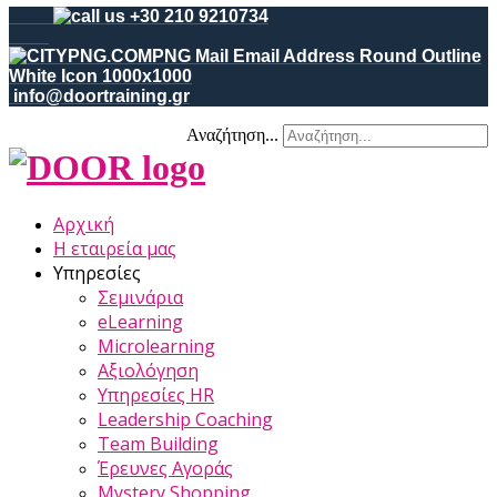
+30 210 9210734
info@doortraining.gr
Αναζήτηση...
Αρχική
Η εταιρεία μας
Υπηρεσίες
Σεμινάρια
eLearning
Microlearning
Αξιολόγηση
Υπηρεσίες HR
Leadership Coaching
Team Building
Έρευνες Αγοράς
Mystery Shopping