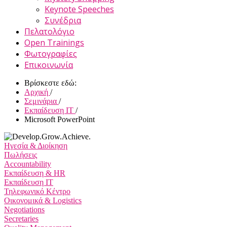
Keynote Speeches
Συνέδρια
Πελατολόγιο
Open Trainings
Φωτογραφίες
Επικοινωνία
Βρίσκεστε εδώ:
Αρχική
/
Σεμινάρια
/
Εκπαίδευση IT
/
Microsoft PowerPoint
Ηγεσία & Διοίκηση
Πωλήσεις
Accountability
Εκπαίδευση & HR
Εκπαίδευση IT
Τηλεφωνικό Κέντρο
Οικονομικά & Logistics
Negotiations
Secretaries