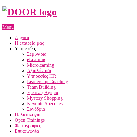
Menu
Αρχική
Η εταιρεία μας
Υπηρεσίες
Σεμινάρια
eLearning
Microlearning
Αξιολόγηση
Υπηρεσίες HR
Leadership Coaching
Team Building
Έρευνες Αγοράς
Mystery Shopping
Keynote Speeches
Συνέδρια
Πελατολόγιο
Open Trainings
Φωτογραφίες
Επικοινωνία