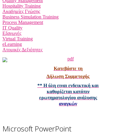
Quality Management
Hospitality Training
Ακαδημίες Γνώσης
Business Simulation Training
Process Management
IT Quality
Εξαγωγές
Virtual Training
eLearning
Ατομικές Δεξιότητες
Κατεβάστε τη
Δήλωση Συμμετοχής
** Η ύλη ειναι ενδεικτική και
καθορίζεται κατόπιν
ερωτηματολογίου ανάλυσης
αναγκών
Microsoft PowerPoint