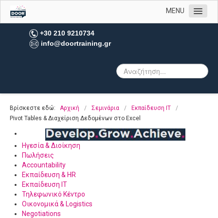
MENU
Αρχική
+30 210 9210734
info@doortraining.gr
Η εταιρεία μας
Υπηρεσίες
Πελατολόγιο
Open Trainings
Βρίσκεστε εδώ:
Αρχική
/
Σεμινάρια
/
Εκπαίδευση IT
/
Φωτογραφίες
Pivot Tables & Διαχείριση Δεδομένων στο Excel
Επικοινωνία
Ηγεσία & Διοίκηση
Πωλήσεις
Accountability
Εκπαίδευση & HR
Εκπαίδευση IT
Τηλεφωνικό Κέντρο
Οικονομικά & Logistics
Negotiations