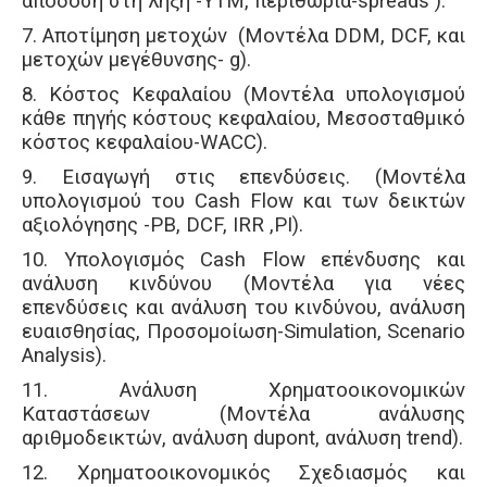
απόδοση στη λήξη -YTM, περιθώρια-spreads ).
7. Αποτίμηση μετοχών (Μοντέλα DDM, DCF, και
μετοχών μεγέθυνσης- g).
8. Κόστος Κεφαλαίου (Μοντέλα υπολογισμού
κάθε πηγής κόστους κεφαλαίου, Μεσοσταθμικό
κόστος κεφαλαίου-WACC).
9. Εισαγωγή στις επενδύσεις. (Μοντέλα
υπολογισμού του Cash Flow και των δεικτών
αξιολόγησης -PB, DCF, IRR ,PI).
10. Υπολογισμός Cash Flow επένδυσης και
ανάλυση κινδύνου (Μοντέλα για νέες
επενδύσεις και ανάλυση του κινδύνου, ανάλυση
ευαισθησίας, Προσομοίωση-Simulation, Scenario
Analysis).
11. Ανάλυση Χρηματοοικονομικών
Καταστάσεων (Μοντέλα ανάλυσης
αριθμοδεικτών, ανάλυση dupont, ανάλυση trend).
12. Χρηματοοικονομικός Σχεδιασμός και