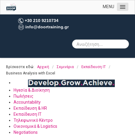
MENU
Αρχική
+30 210 9210734
info@doortraining.gr
Η εταιρεία μας
Υπηρεσίες
Πελατολόγιο
Open Trainings
Βρίσκεστε εδώ:
Αρχική
/
Σεμινάρια
/
Εκπαίδευση IT
/
Φωτογραφίες
Business Analysis with Excel
Επικοινωνία
Ηγεσία & Διοίκηση
Πωλήσεις
Accountability
Εκπαίδευση & HR
Εκπαίδευση IT
Τηλεφωνικό Κέντρο
Οικονομικά & Logistics
Negotiations