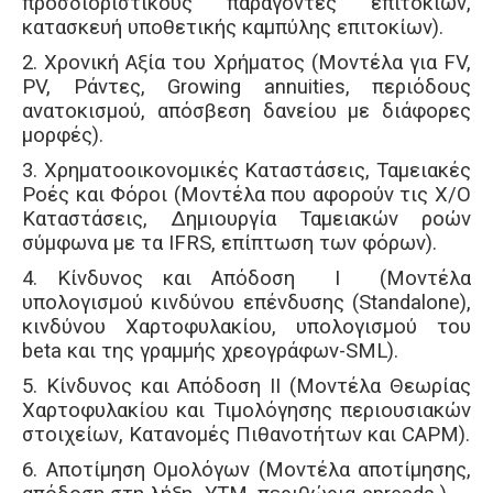
προσδιοριστικούς παράγοντες επιτοκίων,
κατασκευή υποθετικής καμπύλης επιτοκίων).
2. Χρονική Αξία του Χρήματος (Μοντέλα για FV,
PV, Ράντες, Growing annuities, περιόδους
ανατοκισμού, απόσβεση δανείου με διάφορες
μορφές).
3. Χρηματοοικονομικές Καταστάσεις, Ταμειακές
Ροές και Φόροι (Μοντέλα που αφορούν τις Χ/Ο
Καταστάσεις, Δημιουργία Ταμειακών ροών
σύμφωνα με τα IFRS, επίπτωση των φόρων).
4. Κίνδυνος και Απόδοση Ι (Μοντέλα
υπολογισμού κινδύνου επένδυσης (Standalone),
κινδύνου Χαρτοφυλακίου, υπολογισμού του
beta και της γραμμής χρεογράφων-SML).
5. Κίνδυνος και Απόδοση ΙΙ (Μοντέλα Θεωρίας
Χαρτοφυλακίου και Τιμολόγησης περιουσιακών
στοιχείων, Κατανομές Πιθανοτήτων και CAPM).
6. Αποτίμηση Ομολόγων (Μοντέλα αποτίμησης,