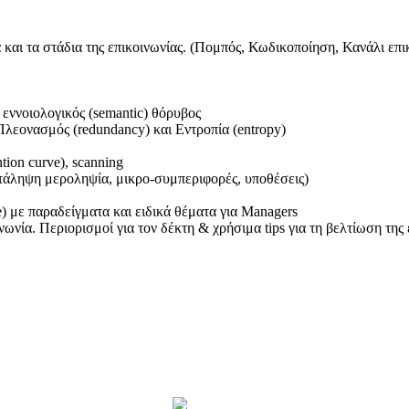
 και τα στάδια της επικοινωνίας. (Πομπός, Κωδικοποίηση, Κανάλι επ
εννοιολογικός (semantic) θόρυβος
εονασμός (redundancy) και Εντροπία (entropy)
ion curve), scanning
τάληψη μεροληψία, μικρο-συμπεριφορές, υποθέσεις)
e) με παραδείγματα και ειδικά θέματα για Managers
νία. Περιορισμοί για τον δέκτη & χρήσιμα tips για τη βελτίωση της 