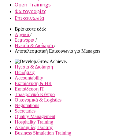
Open Trainings
Φωτογραφίες
Επικοινωνία
Βρίσκεστε εδώ:
Αρχική
/
Σεμινάρια
/
Ηγεσία & Διοίκηση
/
Αποτελεσματική Επικοινωνία για Managers
Ηγεσία & Διοίκηση
Πωλήσεις
Accountability
Εκπαίδευση & HR
Εκπαίδευση IT
Τηλεφωνικό Κέντρο
Οικονομικά & Logistics
Negotiations
Secretaries
Quality Management
Hospitality Training
Ακαδημίες Γνώσης
Business Simulation Training