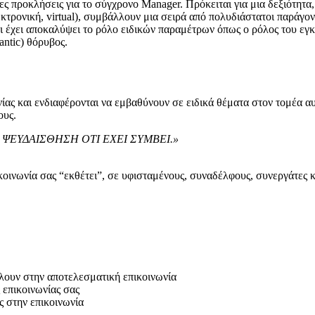
ς προκλήσεις για το σύγχρονο Manager. Πρόκειται για μια δεξιότητα,
εκτρονική, virtual), συμβάλλουν μια σειρά από πολυδιάστατοι παράγο
ι έχει αποκαλύψει το ρόλο ειδικών παραμέτρων όπως ο ρόλος του εγκε
antic) θόρυβος.
ίας και ενδιαφέρονται να εμβαθύνουν σε ειδικά θέματα στον τομέα αυτ
ους.
 ΨΕΥΔΑΙΣΘΗΣΗ ΟΤΙ ΕΧΕΙ ΣΥΜΒΕΙ.»
νωνία σας “εκθέτει”, σε υφισταμένους, συναδέλφους, συνεργάτες κ
ουν στην αποτελεσματική επικοινωνία
 επικοινωνίας σας
 στην επικοινωνία