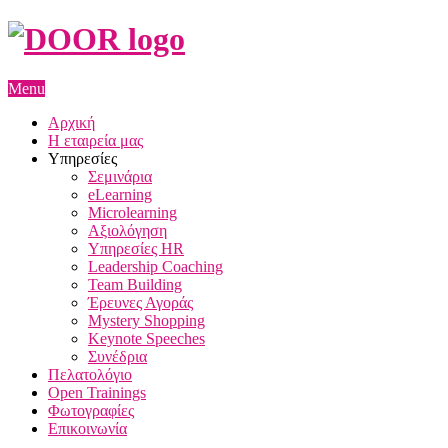
Menu
Αρχική
Η εταιρεία μας
Υπηρεσίες
Σεμινάρια
eLearning
Microlearning
Αξιολόγηση
Υπηρεσίες HR
Leadership Coaching
Team Building
Έρευνες Αγοράς
Mystery Shopping
Keynote Speeches
Συνέδρια
Πελατολόγιο
Open Trainings
Φωτογραφίες
Επικοινωνία