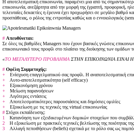
Η αποτελεσματική επικοινωνία, παραμένει μια από τις σημαντικότερε
επικοινωνία, ανεξάρτητα από την μορφή της (γραπτή, προφορική, ηλ
τελευταίες δεκαετίες η έρευνα έχει προχωρήσει σε μεγάλο βαθμό κα
προσπάθειας, ο ρόλος της εντροπίας καθώς και ο εννοιολογικός (sem
#
Απευθύνεται:
Σε όλες τις βαθμίδες Managers που έχουν βασικές γνώσεις επικοινων
επικοινωνιακό τους προφίλ στο πλαίσιο της διοίκησης των ομάδων τ
«
ΤΟ ΜΕΓΑΛΥΤΕΡΟ ΠΡΟΒΛΗΜΑ
ΣΤΗΝ ΕΠΙΚΟΙΝΩΝΙΑ ΕΙΝΑΙ Η
#
Οφέλη Συμμετοχής:
+
Ενίσχυση επαγγελματικού σας προφίλ. Η αναποτελεσματική επικοι
+
Αυτο-αποτελεσματικότητα (self efficacy)
+
Εξοικονόμηση χρόνου
+
Μείωση παρανοήσεων
+
Λιγότερες εντάσεις
+
Αποτελεσματικότερες παρουσιάσεις και δημόσιες ομιλίες
+
Εξοικείωση με τις τεχνικές της virtual επικοινωνίας
#
Στόχοι εκπαίδευσης:
1
Κατανόηση των εξειδικευμένων δομικών στοιχείων που συμβάλλ
2
Η εξοικείωση με πρακτικές τεχνικές βελτίωσης της ποιότητας της
3
Αλλαγή πεποιθήσεων (beliefs) σχετικά με το ρόλο σας ως πομπός