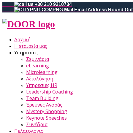
+30 210 9210734
Αρχική
Η εταιρεία μας
Υπηρεσίες
Σεμινάρια
eLearning
Microlearning
Αξιολόγηση
Υπηρεσίες HR
Leadership Coaching
Team Building
Έρευνες Αγοράς
Mystery Shopping
Keynote Speeches
Συνέδρια
Πελατολόγιο