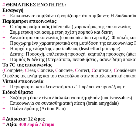
#
ΘΕΜΑΤΙΚΕΣ ΕΝΟΤΗΤΕΣ:
Εισαγωγή
+
Επικοινωνία: συμβαίνει ή νομίζουμε ότι συμβαίνει; Η διαδικασία
Παράμετροι επικοινωνίας
+
Ο συμπερασματικός (inferential) χαρακτήρας της επικοινωνίας
+
Συμμετρική και ασύμμετρη σχέση πομπού και δέκτη
+
Δυνατότητα επικοινωνίας (communication capacity). Φυσικός και 
+
Προχωρημένα χαρακτηριστικά στη μετάδοση της επικοινωνίας: Πλ
+
Η αρχή της ελάχιστης προσπάθειας (least effort principle)
+
Δέκτης: Προσοχή, επιλεκτική προσοχή, καμπύλη προσοχής (attent
+
Πομπός & δέκτης (Στερεότυπα, πεποιθήσεις , ασυνείδητη προκα
Τα 7C της επικοινωνίας
(
C
omplete,
C
lear,
C
oncise,
C
oncrete,
C
orrect,
C
ourteous,
C
onsiderat
Ο ρόλος της μνήμης και του εγκεφάλου στην αποτελεσματική επικοινω
Virtual επικοινωνία
+
Περιορισμοί και πλεονεκτήματα / Τι πρέπει να προσέξουμε
Ειδικά θέματα
+
Συζήτηση όσων είναι δύσκολο να συζητηθούν (undiscussables)
+
Επικοινωνία σε συναισθηματική πίεση (brain amygdala)
+
Πλάνο δράσης (Action Plan)
#
Διάρκεια: 12 ώρες
#
Αξία:
400 ευρώ / άτομο